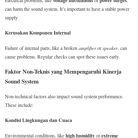
voltage fluctuations
power surges
Electrical problems, like
or
,
can harm the sound system. It’s important to have a stable power
supply.
Kerusakan Komponen Internal
Failure of internal parts, like a broken
amplifier
or
speaker
, can
cause problems. Regular checks can spot these issues early.
Faktor Non-Teknis yang Mempengaruhi Kinerja
Sound System
Non-technical factors also impact sound system performance.
These include:
Kondisi Lingkungan dan Cuaca
high humidity
extreme
Environmental conditions, like
or