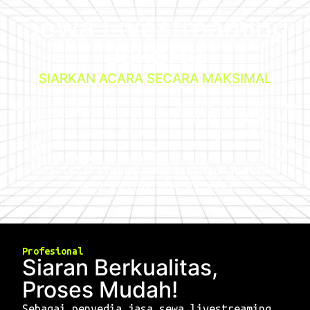
Sewa Livestreaming
Jakarta
SIARKAN ACARA SECARA MAKSIMAL
Butuh menyiarkan acara secara virtual dan
hybrid? Raplyx Production menyediakan
paket sewa livestreaming jakarta
profesional yang lengkap. Kami memastikan
siaran event Anda lancar, stabil, dan
berkualitas tinggi, menjangkau audiens di
mana pun mereka berada.
Profesional
Siaran Berkualitas,
Proses Mudah!
Sebagai penyedia jasa sewa livestreaming