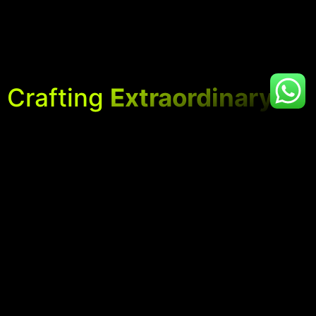
Crafting
Extraordinary
Events Together
Perusahaan kreatif terdepan yang dikelola oleh PT
Raplyx Kreasi Semesta, menghadirkan solusi produksi
multimedia berkualitas tinggi untuk berbagai
kebutuhan bisnis dan kreatif.
Subscribe for our
Services
blog & article
Lighting System
Live Streaming
Audio System